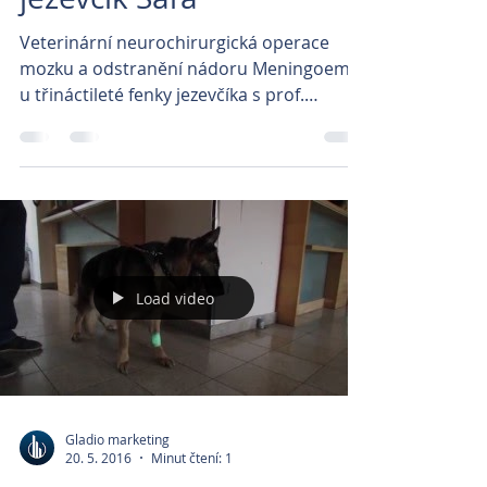
Veterinární neurochirurgická operace
mozku a odstranění nádoru Meningoemu
u třináctileté fenky jezevčíka s prof.
Benešem. První video...
Load video
Gladio marketing
20. 5. 2016
Minut čtení: 1