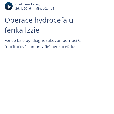
Gladio marketing
26. 1. 2016
Minut čtení: 1
Operace hydrocefalu -
fenka Izzie
Fence Izzie byl diagnostikován pomocí CT
(počítačové tomografie) hydrocefalus.
Následně byl pes operován za spolupráce
profesora Beneše -...
Archiv článků
říjen 2024
(3)
3 příspěvky