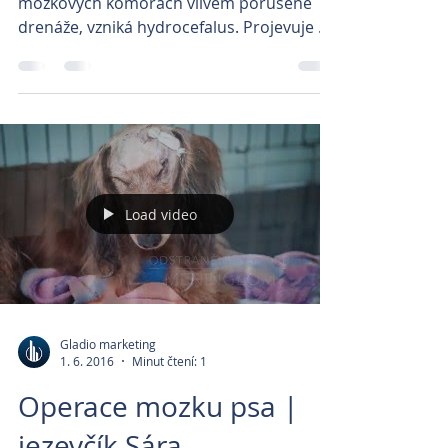
mozkových komorách vlivem porušené
drenáže, vzniká hydrocefalus. Projevuje se
snížením resorpce moku...
Load video
Gladio marketing
1. 6. 2016
Minut čtení: 1
Operace mozku psa |
jezevčík Sára