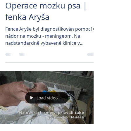
Operace mozku psa |
fenka Aryša
Fence Aryše byl diagnostikován pomocí CT
nádor na mozku - meningeom. Na
nadstandardně vybavené klinice v
Brandýse nad Labem za spolupráce...
Load video