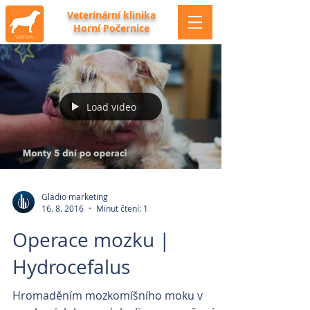
Veterinární klinika
Horní Počernice
Load video
Gladio marketing
16. 8. 2016
Minut čtení: 1
Operace mozku |
Hydrocefalus
Hromaděním mozkomíšního moku v