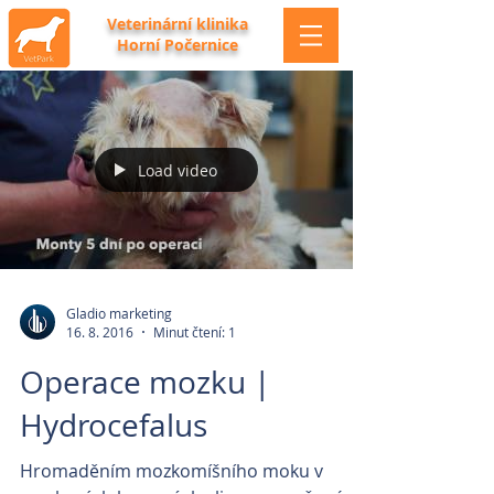
Veterinární klinika
Horní Počernice
Load video
Gladio marketing
16. 8. 2016
Minut čtení: 1
Operace mozku |
Hydrocefalus
Hromaděním mozkomíšního moku v