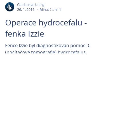
Gladio marketing
26. 1. 2016
Minut čtení: 1
Operace hydrocefalu -
fenka Izzie
Fence Izzie byl diagnostikován pomocí CT
(počítačové tomografie) hydrocefalus.
Následně byl pes operován za spolupráce
profesora Beneše -...
Archiv článků
říjen 2024
(3)
3 příspěvky