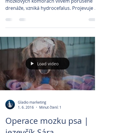
mozkových komorách vlivem porušené
drenáže, vzniká hydrocefalus. Projevuje se
snížením resorpce moku...
Load video
Gladio marketing
1. 6. 2016
Minut čtení: 1
Operace mozku psa |
jezevčík Sára