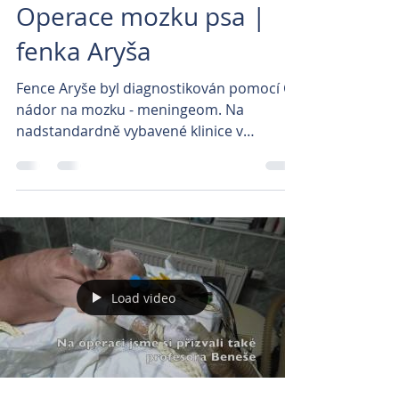
Operace mozku psa |
fenka Aryša
Fence Aryše byl diagnostikován pomocí CT
nádor na mozku - meningeom. Na
nadstandardně vybavené klinice v
Brandýse nad Labem za spolupráce...
Load video