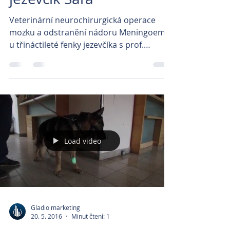
Veterinární neurochirurgická operace
mozku a odstranění nádoru Meningoemu
u třináctileté fenky jezevčíka s prof.
Benešem. První video...
Load video
Gladio marketing
20. 5. 2016
Minut čtení: 1