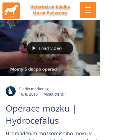
Veterinární klinika
Horní Počernice
Load video
Gladio marketing
16. 8. 2016
Minut čtení: 1
Operace mozku |
Hydrocefalus
Hromaděním mozkomíšního moku v