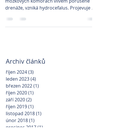
mozkových komorách vlivem porušené
drenáže, vzniká hydrocefalus. Projevuje se
snížením resorpce moku...
Archiv článků
říjen 2024
(3)
3 příspěvky
leden 2023
(4)
4 příspěvky
březen 2022
(1)
1 příspěvek
říjen 2020
(1)
1 příspěvek
září 2020
(2)
2 příspěvky
říjen 2019
(1)
1 příspěvek
listopad 2018
(1)
1 příspěvek
únor 2018
(1)
1 příspěvek
prosinec 2017
(1)
1 příspěvek