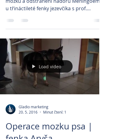
mozku a odstranění nádoru Meningoemu
u třináctileté fenky jezevčíka s prof.
Benešem. První video...
Load video
Gladio marketing
20. 5. 2016
Minut čtení: 1
Operace mozku psa |
fenka Aryša