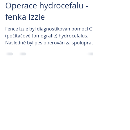
Operace hydrocefalu -
fenka Izzie
Fence Izzie byl diagnostikován pomocí CT
(počítačové tomografie) hydrocefalus.
Následně byl pes operován za spolupráce
profesora Beneše -...
Archiv článků
říjen 2024
(3)
3 příspěvky
leden 2023
(4)
4 příspěvky
březen 2022
(1)
1 příspěvek
říjen 2020
(1)
1 příspěvek