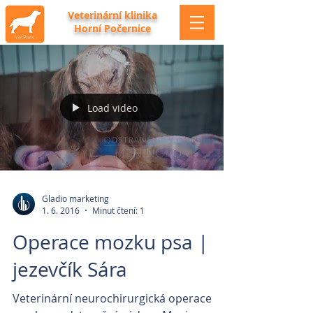
Veterinární klinika
Horní Počernice
Load video
Gladio marketing
1. 6. 2016
Minut čtení: 1
Operace mozku psa |
jezevčík Sára
Veterinární neurochirurgická operace