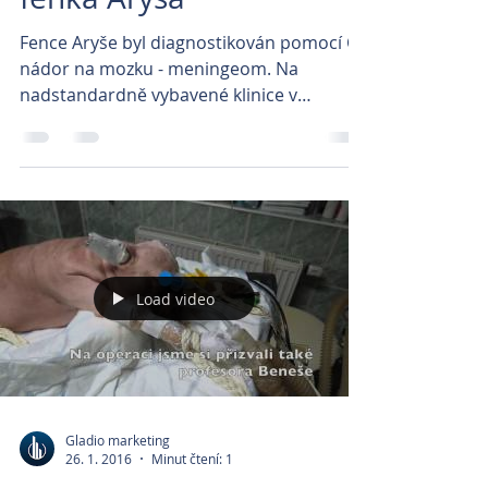
Fence Aryše byl diagnostikován pomocí CT
nádor na mozku - meningeom. Na
nadstandardně vybavené klinice v
Brandýse nad Labem za spolupráce...
Load video
Gladio marketing
26. 1. 2016
Minut čtení: 1