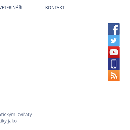
~
Veterinární nemocnice VetPark
VETERINÁŘI
KONTAKT
tickými zvířaty
iky jako