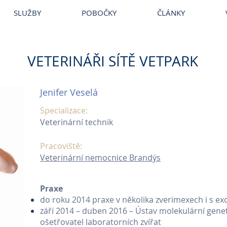
erina VetPark
~
Veterina Praha
~
Veterinární ordinace
~
Veterináři
SLUŽBY
POBOČKY
ČLÁNKY
VETERINÁŘI SÍTĚ VETPARK
Jenifer Veselá
Specializace:
Veterinární technik
Pracoviště:
Veterinární nemocnice Brandýs
​Praxe
do roku 2014 praxe v několika zverimexech i s exo
září 2014 – duben 2016 – Ústav molekulární genet
ošetřovatel laboratorních zvířat