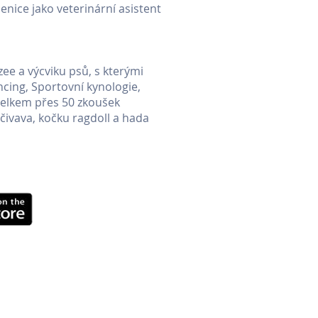
enice jako veterinární asistent
ee a výcviku psů, s kterými
ncing, Sportovní kynologie,
 celkem přes 50 zkoušek
čivava, kočku ragdoll a hada
týmy Sartrix
|
Svatební dekorace
randýs
|
Garáže Jarov
 Vzduchotechnika Praha
k
|
Geodézie Slaný
á restaurace Le Due Torri
ntral Camp