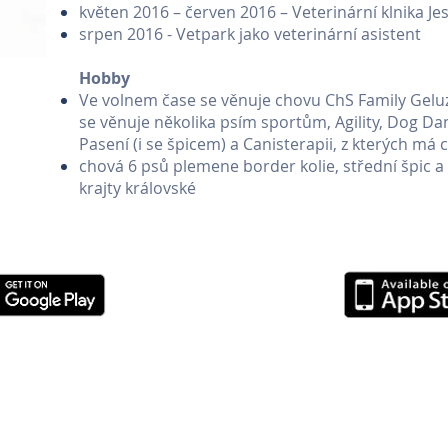
květen 2016 – červen 2016 – Veterinární klnika Jes
srpen 2016 - Vetpark jako veterinární asistent
Hobby
Ve volnem čase se věnuje chovu ChS Family Geluz
se věnuje několika psím sportům, Agility, Dog Da
Pasení (i se špicem) a Canisterapii, z kterých má
chová 6 psů plemene border kolie, střední špic a 
krajty královské
k
|
Fitness Maximus
|
Prague Cool guide
|
PB Costruzioni Praga
|
Historické kos
raha
|
Veterinární klinika Brno
|
Veterinární klinika Mělník
|
Veterinární klinika B
ark
|
Veterinární pohotovost
|
Veterinární klinika IVET
|
Truck Centrum Ladman
|
|
Geodézie Plzeň
|
Geodézie Kladensko
|
Geodézie Beroun
|
Geodézie Rakovní
urace Praha 4 - U Havlíčků
|
Gladio Group
|
Prague Real Estate Agency
|
Italsk
í klinika Neratovice
|
Kraniosakrální terapie
|
Prodej dřeva Včelojed
|
Prague Ce