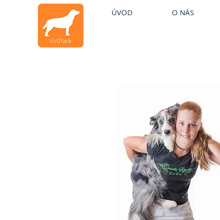
Veterinární klinika Praha
~
Veat
Veterinární klinika
ÚVOD
O NÁS
Horní Počernice