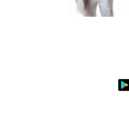
Parkoviště veteránů VeteranPar
Veterinární klinika P
Veterinární kliniky VetP
Geodézie Praha
Miniškolka Katka
|
Resta
Veterinárn