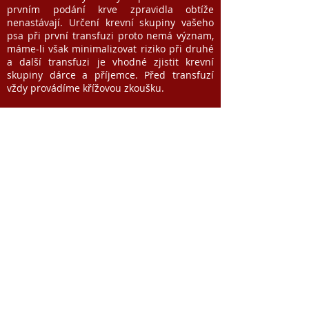
prvním podání krve zpravidla obtíže
nenastávají. Určení krevní skupiny vašeho
psa při první transfuzi proto nemá význam,
máme-li však minimalizovat riziko při druhé
a další transfuzi je vhodné zjistit krevní
skupiny dárce a příjemce. Před transfuzí
vždy provádíme křížovou zkoušku.
Může Váš pes darovat krev?
Stějně jako u lidí, i psí dárce musí splňovat
splňovat některé základní podmínky:
- měl by být především zdravý, ideálně ve
věku 1-8 let, klidné povahy
- s tělesnou hmotností minimálně 25 kg,
lépe 30 kg
- pravidelně očkovaný proti běžným
chorobám, poslední vakcinace by měla být
minimálně 14 dní před odběrem krve
- měl by být preventivně odčervován a
ošetřován proti přisátí klíšťat, v ideálním
případě by měl být negativní na lymskou