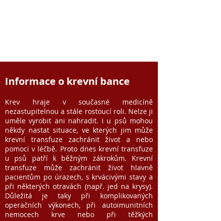
Informace o krevní bance
Krev hraje v současné medicíně
nezastupitelnou a stále rostoucí roli. Nelze ji
uměle vyrobit ani nahradit. I u psů mohou
někdy nastat situace, ve kterých jim může
krevní transfuze zachránit život a nebo
pomoci v léčbě. Proto dnes krevní transfuze
u psů patří k běžným zákrokům. Krevní
transfuze může zachránit život hlavně
pacientům po úrazech, s krvácivými stavy a
při některých otravách (např. jed na krysy).
Důležitá je taky při komplikovaných
operačních výkonech, při autoimunitních
nemocech krve nebo při těžkých