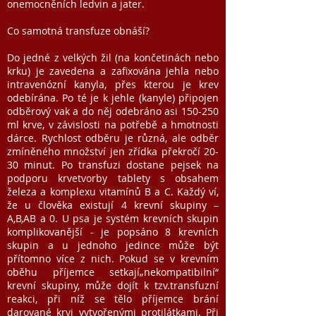
onemocněních ledvin a jater.
Co samotná transfuze obnáší?
Do jedné z velkých žil (na končetinách nebo
krku) je zavedena a zafixována jehla nebo
intravenózní kanyla, přes kterou je krev
odebírána. Po té je k jehle (kanyle) připojen
odběrový vak a do něj odebráno asi 150-250
ml krve, v závislosti na potřebě a hmotnosti
dárce. Rychlost odběru je různá, ale odběr
zmíněného množství jen zřídka překročí 20-
30 minut. Po transfuzi dostane pejsek na
podporu krvetvorby tablety s obsahem
železa a komplexu vitamínů B a C. Každý ví,
že u člověka existují 4 krevní skupiny –
A,B,AB a 0. U psa je systém krevních skupin
komplikovanější - je popsáno 8 krevních
skupin a u jednoho jedince může být
přítomno více z nich. Pokud se v krevním
oběhu příjemce setkají„nekompatibilní“
krevní skupiny, může dojít k tzv.transfuzní
reakci, při níž se tělo příjemce brání
darované krvi vytvořenými protilátkami. Při