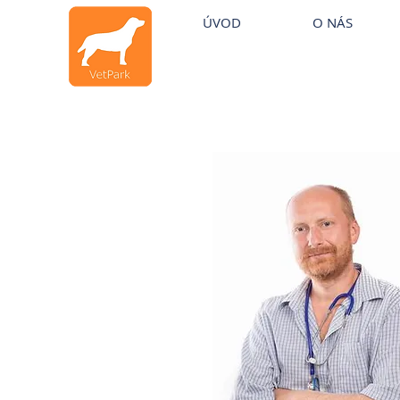
Veterinární klinika Praha
~
Veat
Veterinární klinika
ÚVOD
O NÁS
Horní Počernice