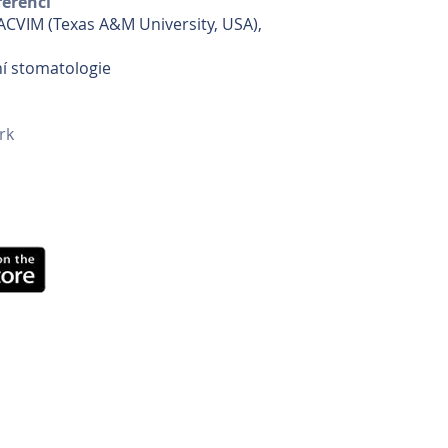
erencí
 ACVIM (Texas A&M University, USA),
ní stomatologie
rk
týmy Sartrix
|
Svatební dekorace
randýs
|
Garáže Jarov
 Vzduchotechnika Praha
k
|
Geodézie Slaný
á restaurace Le Due Torri
ntral Camp
nt
|
AMZ Financial