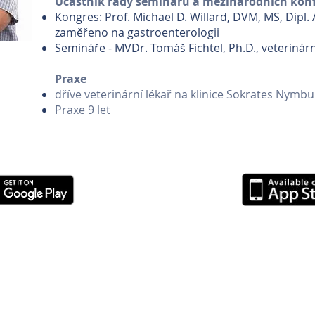
Účastník řady seminářů a mezinárodních konf
Kongres: Prof. Michael D. Willard, DVM, MS, Dipl.
zaměřeno na gastroenterologii
Semináře - MVDr. Tomáš Fichtel, Ph.D., veterinár
Praxe
dříve veterinární lékař na klinice Sokrates Nymbu
Praxe 9 let
k
|
Fitness Maximus
|
Prague Cool guide
|
PB Costruzioni Praga
|
Historické kos
raha
|
Veterinární klinika Brno
|
Veterinární klinika Mělník
|
Veterinární klinika B
ark
|
Veterinární pohotovost
|
Veterinární klinika IVET
|
Truck Centrum Ladman
|
|
Geodézie Plzeň
|
Geodézie Kladensko
|
Geodézie Beroun
|
Geodézie Rakovní
urace Praha 4 - U Havlíčků
|
Gladio Group
|
Prague Real Estate Agency
|
Italsk
í klinika Neratovice
|
Kraniosakrální terapie
|
Prodej dřeva Včelojed
|
Prague Ce
ina
|
Esence Světla
|
Ubytování Brandýs
|
Eventová agentura MuMu Manageme