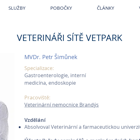
erina VetPark
~
Veterina Praha
~
Veterinární ordinace
~
Veterináři
SLUŽBY
POBOČKY
ČLÁNKY
VETERINÁŘI SÍTĚ VETPARK
MVDr. Petr Šimůnek
Specializace:
Gastroenterologie, interní
medicína, endoskopie
Pracoviště:
Veterinární nemocnice Brandýs
Vzdělání
Absolvoval Veterinární a farmaceutickou univerzi