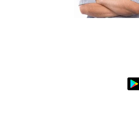
Parkoviště veteránů VeteranPar
Veterinární klinika P
Veterinární kliniky VetP
Geodézie Praha
Miniškolka Katka
|
Resta
Veterinárn
Autolakovna Sibř