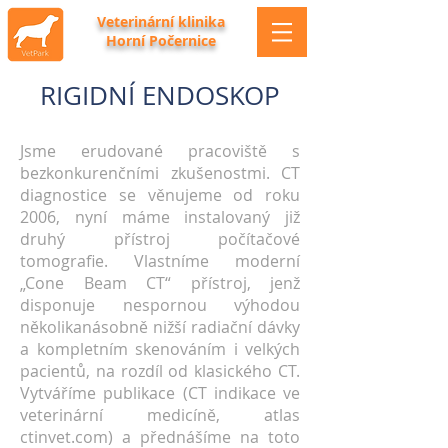
Veterinární klinika
Horní Počernice
RIGIDNÍ ENDOSKOP
Jsme erudované pracoviště s
bezkonkurenčními zkušenostmi. CT
diagnostice se věnujeme od roku
2006, nyní máme instalovaný již
druhý přístroj počítačové
tomografie. Vlastníme moderní
„Cone Beam CT“ přístroj, jenž
disponuje nespornou výhodou
několikanásobně nižší radiační dávky
a kompletním skenováním i velkých
pacientů, na rozdíl od klasického CT.
Vytváříme publikace (CT indikace ve
veterinární medicíně, atlas
ctinvet.com) a přednášíme na toto