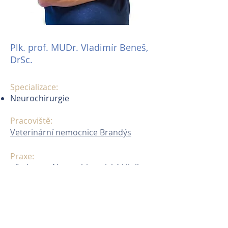
Plk. prof. MUDr. Vladimír Beneš,
DrSc.
Specializace:
Neurochirurgie
Pracoviště:
Veterinární nemocnice Brandýs
Praxe:
přednosta Neurochirurgické kliniky
Ústřední vojenské nemocnice Praha
a 1. LF UK
Zvláštní poděkování za pomoc se
složitými neurochirurgickými